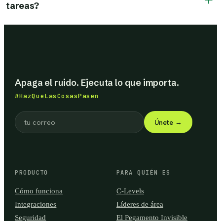
tareas?
Un gestor de tareas espera a que tú registres todo. Oula
captura el compromiso donde nace — en el correo o el chat
— y lo persigue por ti hasta el cierre. Todos organizan
mensajes; Oula cierra compromisos.
Apaga el ruido. Ejecuta lo que importa.
#HazQueLasCosasPasen
Únete
→
PRODUCTO
PARA QUIÉN ES
Cómo funciona
C-Levels
Integraciones
Líderes de área
Seguridad
El Pegamento Invisible