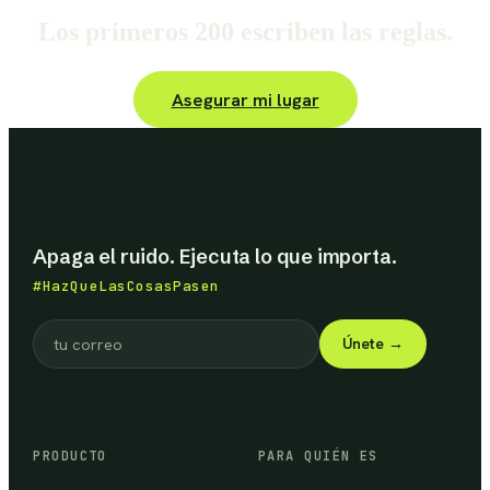
Los primeros 200 escriben las reglas.
Asegurar mi lugar
Apaga el ruido. Ejecuta lo que importa.
#HazQueLasCosasPasen
Únete
→
PRODUCTO
PARA QUIÉN ES